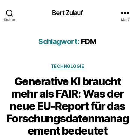
Bert Zulauf
Suchen
Menü
Schlagwort:
FDM
Kategorien
TECHNOLOGIE
Generative KI braucht
mehr als FAIR: Was der
neue EU-Report für das
Forschungsdatenmanag
V
o
ement bedeutet
n