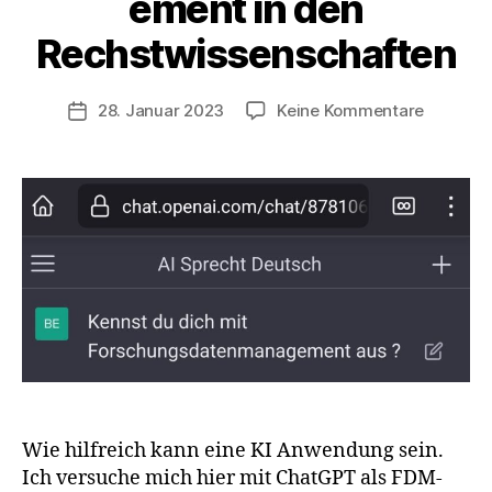
ement in den
V
o
Rechstwissenschaften
n
z
u
Beitragsautor
zu
28. Januar 2023
Keine Kommentare
Veröffentlichungsdatum
l
Forschu
a
in
u
den
f
Rechstw
Wie hilfreich kann eine KI Anwendung sein.
Ich versuche mich hier mit ChatGPT als FDM-