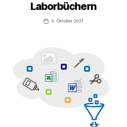
Laborbüchern
e
r
t
Beitragsautor
5. Oktober 2021
Veröffentlichungsdatum
Z
u
l
a
u
f