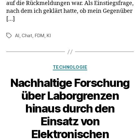
auf die Rückmeldungen war. Als Einstiegsfrage,
nach dem ich geklärt hatte, ob mein Gegenüber
[…]
AI
,
Chat
,
FDM
,
KI
Schlagwörter
Kategorien
TECHNOLOGIE
Nachhaltige Forschung
über Laborgrenzen
hinaus durch den
Einsatz von
V
o
Elektronischen
n
B