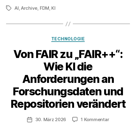
AI
,
Archive
,
FDM
,
KI
Schlagwörter
Kategorien
TECHNOLOGIE
Von FAIR zu „FAIR++“:
Wie KI die
Anforderungen an
Forschungsdaten und
V
o
Repositorien verändert
n
z
u
Beitragsautor
zu
30. März 2026
1 Kommentar
Veröffentlichungsdatum
l
Von
a
FAIR