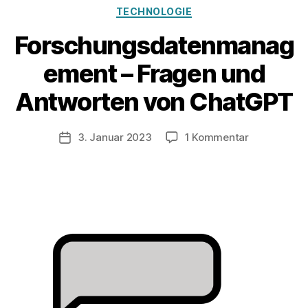
Kategorien
TECHNOLOGIE
Forschungsdatenmanag
ement – Fragen und
V
o
Antworten von ChatGPT
n
z
u
Beitragsautor
zu
3. Januar 2023
1 Kommentar
Veröffentlichungsdatum
l
Forschung
a
–
u
Fragen
f
und
Antworten
von
ChatGPT