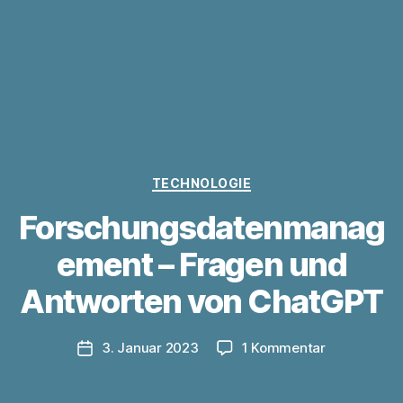
Kategorien
TECHNOLOGIE
Forschungsdatenmanag
ement – Fragen und
V
o
Antworten von ChatGPT
n
z
u
Beitragsautor
zu
3. Januar 2023
1 Kommentar
Veröffentlichungsdatum
l
Forschung
a
–
u