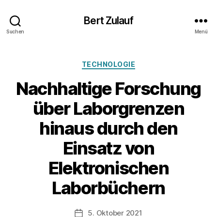
Bert Zulauf
Suchen
Menü
Kategorien
TECHNOLOGIE
Nachhaltige Forschung
über Laborgrenzen
hinaus durch den
Einsatz von
V
o
Elektronischen
n
B
Laborbüchern
e
r
t
Beitragsautor
5. Oktober 2021
Veröffentlichungsdatum