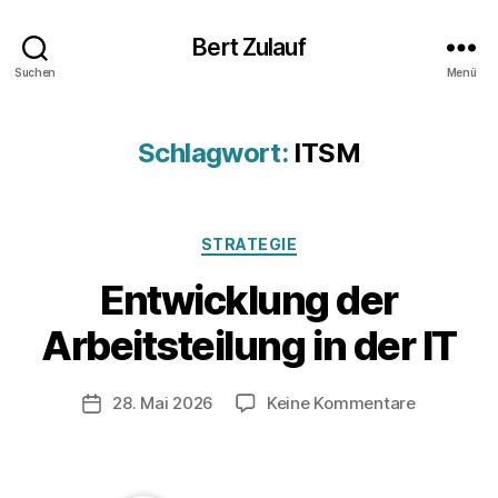
Bert Zulauf
Suchen
Menü
Schlagwort:
ITSM
Kategorien
STRATEGIE
Entwicklung der
V
o
Arbeitsteilung in der IT
n
z
u
Beitragsautor
zu
28. Mai 2026
Keine Kommentare
Veröffentlichungsdatum
l
Entwicklu
a
der
u
Arbeitstei
f