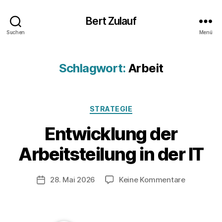
Bert Zulauf
Suchen
Menü
Schlagwort:
Arbeit
Kategorien
STRATEGIE
Entwicklung der
V
o
Arbeitsteilung in der IT
n
z
u
Beitragsautor
zu
28. Mai 2026
Keine Kommentare
Veröffentlichungsdatum
l
Entwicklu
a
der
u
Arbeitstei
f