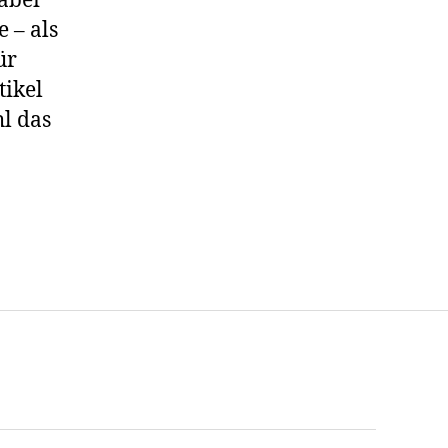
abei
e – als
ür
tikel
hl das