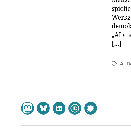
Mensch
spielte
Werkze
demokr
„AI an
[…]
AI
,
D
Schlagwö
Mastodon
Bluesky
LinkedIn
ORCID
Chat