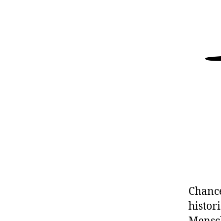
Chance
histor