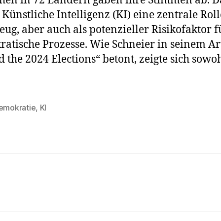
en in 72 Ländern gaben ihre Stimmen ab. D
 Künstliche Intelligenz (KI) eine zentrale Roll
ug, aber auch als potenzieller Risikofaktor f
atische Prozesse. Wie Schneier in seinem Ar
d the 2024 Elections“ betont, zeigte sich sowo
emokratie
,
KI
rter