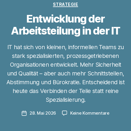
Kategorien
STRATEGIE
Entwicklung der
Arbeitsteilung in der IT
IT hat sich von kleinen, informellen Teams zu
stark spezialisierten, prozessgetriebenen
Organisationen entwickelt. Mehr Sicherheit
und Qualität – aber auch mehr Schnittstellen,
Abstimmung und Bürokratie. Entscheidend ist
V
heute das Verbinden der Teile statt reine
o
n
Spezialisierung.
z
u
Beitragsautor
zu
28. Mai 2026
Keine Kommentare
Veröffentlichungsdatum
l
Entwicklu
a
der
u